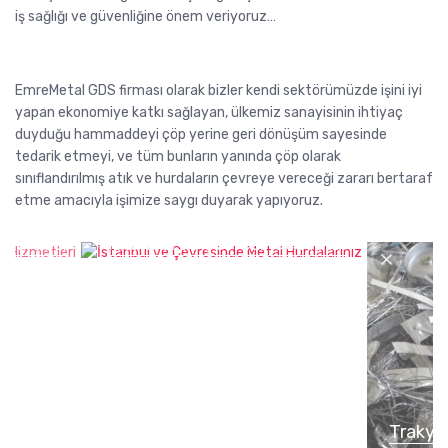
iş sağlığı ve güvenliğine önem veriyoruz…
EmreMetal GDS firması olarak bizler kendi sektörümüzde işini iyi
yapan ekonomiye katkı sağlayan, ülkemiz sanayisinin ihtiyaç
duyduğu hammaddeyi çöp yerine geri dönüşüm sayesinde
tedarik etmeyi, ve tüm bunların yanında çöp olarak
sınıflandırılmış atık ve hurdaların çevreye vereceği zararı bertaraf
etme amacıyla işimize saygı duyarak yapıyoruz.
 Hurdacı
İstanbul ve Çevresinde Metal
Hurdalarınız
Trakya 