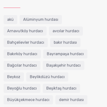
akü
Alüminyum hurdası
Arnavutköy hurdacı
avcılar hurdacı
Bahçelievler hurdacı
bakır hurdası
Bakırköy hurdacı
Bayrampaşa hurdacı
Bağcılar hurdacı
Başakşehir hurdacı
Beykoz
Beylikdüzü hurdacı
Beyoğlu hurdacı
Beşiktaş hurdacı
Büyükçekmece hurdacı
demir hurdası