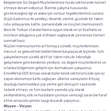
Belgeleriyle Siz Değerli Müşterilerimize hurda sektöründe hizmet
etmeye devam ediyoruz. Bizimle çalışma hususunda
göstereceğiniz ilgi ve alaka için sonsuz teşekkürlerimizi sunarız.
Güçlü kadromuz ile yenilikçi, dinamik, verimli, güvenilir bir takım
ruhu anlayışında; kalite, zamanındalık ve müşteri memnuniyeti
ilkesi ile Türkiye standartlarına uygun olarak en iyi fiyatlarla ve
mümkün olduğunca çok istihdam sağlayarak çevremize hizmet
sunmaktayız.
Müşteri memnuniyetini arttırmaya yönelik, müşterilerimizin
mevcut ve gelecekteki beklentilerini karşılayacak biçimde, tüm
çalışanlarımızın sürekli aktif bir takım ruhu ile teknolojik
gelişmelere göre kendimizi yeniliyor; siz değerli müşterilerimiz ve
istanbul bölgemizin gelişimi için durmaksızın çalışıyoruz.
EmreMetal GDS firması olarak bizler kendi sektörümüzde işini iyi
yapan ekonomiye katkı sağlayan, ülkemiz sanayisinin ihtiyaç
duyduğu hammaddeyi çöp yerine geri dönüşüm sayesinde
tedarik etmeyi, ve tüm bunların yanında çöp olarak
sınıflandırılmış atık ve hurdaların çevreye vereceği zararı bertaraf
etme amacıyla işimize saygı duyarak yapıyoruz.
Misyon – Vizyon