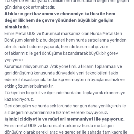
Türkiye’de ve dünyada özellikle metal hurdaların değeri her geçen
gün daha çok artmaktadır.
Atıkların geri kazanımı ve ekonomiye katkısı ile hem
değerlilik hem de çevre yönünden büyük bir gelişim
olmaktadır.
Emre Metal GDS ve Kurumsal markamız olan Hurda Metal Geri
Dönüşüm olarak biz bu değerleri hem hurda satıcılarına yerinden
alım ile nakit ödeme yaparak, hem de kurumsal çözüm
ortaklarımız ile geri dönüşüme kazandırarak büyük bir görev
yapıyoruz.
Kurumsal misyonumuz, Atık yönetimi, atıkların toplanması ve
geri dönüşümü konusunda dünyadaki yeni teknolojileri takip
ederek ihtisaslaşmak, tedarikçi ve müşteri ihtiyaçlarına hızlı ve
etkin çözümler bulmaktır.
Türkiye’nin birçok il ve ilçesinde hurdaları toplayarak ekonomiye
kazandırıyoruz.
Geri dönüşüm ve hurda sektöründe her gün daha yenilikçi ruh ile
siz değerli müşterilerimize hizmet vererek büyüyoruz.
İşimizi ciddiyetle ve müşteri memnuniyeti ile yapıyoruz.
Emre metal GDS ve kurumsal markamız hurda metal geri
dönüşüm olarak gerekli araç ve gereçleri ile sahada tam kadro ile