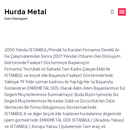
İ
ç
Hurda Metal
e
Geri Dönüşüm
r
i
ğ
e
g
2000 Yılında İSTANBUL/Pendik’te Kurulan Firmamız Gerekli Ar-
e
Ge Çalışmalarından Sonra 2001 Yılından İtibaren Geri Dönüşüm
ç
Sektöründe Faaliyet Göstermeye Başlamıştır.
Firmamız Tecrübeli ve Sahada Tam Kadro Çalışan Ekibi İle
İSTANBUL ve birçok ilde Başarıyla Faaliyet Göstermektedir.
Yaklaşık 19 Yıldır uzman kadrosu ile Yaptığı Her İşi Başarıyla
Sonlandıran EMREMETAL GDS. Olarak Adım Adım Başarılarımızı Siz
Değerli Müşterilerimize Sunmaktayız. Buda Bizim İşimizde Siz
Değerli Müşterilerimize Ne kadar Ciddi ve Dürüstlükten Ödün
Vermeyen Bir Firma Olduğumuzu Göstermektedir.
İSTANBUL ili ve diğer birçok ilde toplanan hurdalarınız değerinde
işlem görmektedir. EMREMETAL GDS İSTANBUL/ (Anadolu Yakası)
ve İSTANBUL ( Avrupa Yakası ) Şubeleriyle Tam araç ve