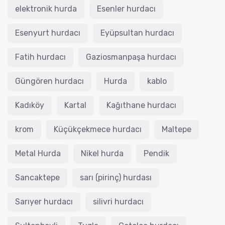
elektronik hurda
Esenler hurdacı
Esenyurt hurdacı
Eyüpsultan hurdacı
Fatih hurdacı
Gaziosmanpaşa hurdacı
Güngören hurdacı
Hurda
kablo
Kadıköy
Kartal
Kağıthane hurdacı
krom
Küçükçekmece hurdacı
Maltepe
Metal Hurda
Nikel hurda
Pendik
Sancaktepe
sarı (pirinç) hurdası
Sarıyer hurdacı
silivri hurdacı